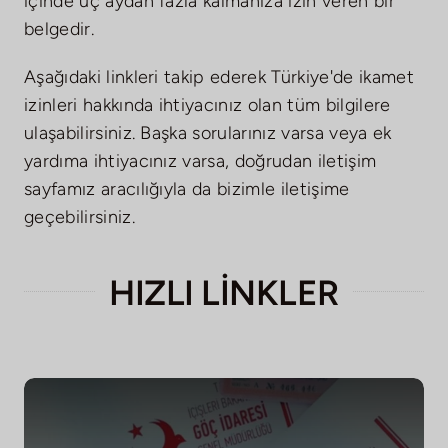
içinde üç aydan fazla kalmanıza izin veren bir
Yatırım
belgedir.
Bize
Aşağıdaki linkleri takip ederek Türkiye'de ikamet
Ulaşın
izinleri hakkında ihtiyacınız olan tüm bilgilere
ulaşabilirsiniz. Başka sorularınız varsa veya ek
yardıma ihtiyacınız varsa, doğrudan iletişim
sayfamız aracılığıyla da bizimle iletişime
geçebilirsiniz.
HIZLI LİNKLER