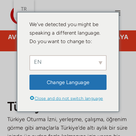
İçeriğe
TR
atla
Gezinm
Değiştir
We've detected you might be
speaking a different language.
AVUKATA MI İHTİYACINIZ VAR? BURAYA
Do you want to change to:
TIKLAYIN.
Ev
EN
Türk
Change Language
Vatandaşlığı
Oturma
Close and do not switch language
Türkiye Oturma İzni
izni
Türkiye
Türkiye Oturma İzni, yerleşme, çalışma, öğrenim
Rehberi
görme gibi amaçlarla Türkiye'de altı aylık bir süre