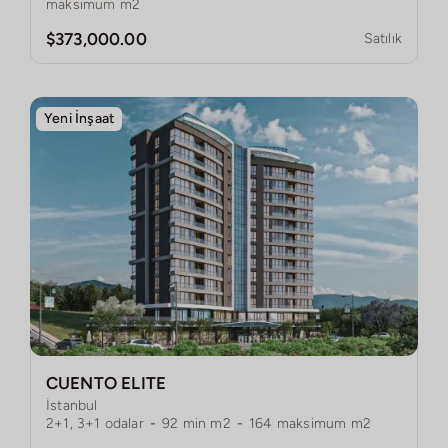
maksimum m2
$373,000.00
Satılık
Yeni İnşaat
CUENTO ELITE
İstanbul
2+1, 3+1
odalar
-
92
min m2
-
164
maksimum m2