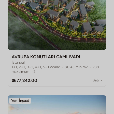
AVRUPA KONUTLARI CAMLIVADI
İstanbul
1+1, 2+1, 3+1, 4+1, 5+1
odalar
-
80.43
min m2
-
238
maksimum m2
$677,242.00
Satılık
Yeni İnşaat