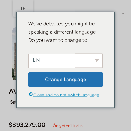
İçeriğe
TR
atla
Gezinmeyi
We've detected you might be
Değiştir
Satın Al
speaking a different language.
Do you want to change to:
Kiralık
EN
Satmak
Ajanlar
Change Language
AVRUPA KONUTLARI SAKLIVADI
Close and do not switch language
Sayfalar
-
-
Satılık
Yeni İnşaat
İstanbul, Kâğıthane
$893,279.00
Ön yeterlilik alın