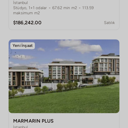
İstanbul
Stüdyo, 1+1
odalar
-
67.62
min m2
-
113.59
maksimum m2
$186,242.00
Satılık
Yeni İnşaat
MARMARIN PLUS
İstanbul