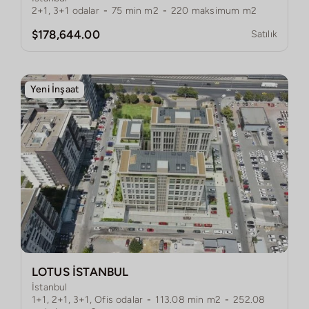
2+1, 3+1
odalar
-
75
min m2
-
220
maksimum m2
$178,644.00
Satılık
Yeni İnşaat
LOTUS İSTANBUL
İstanbul
1+1, 2+1, 3+1, Ofis
odalar
-
113.08
min m2
-
252.08