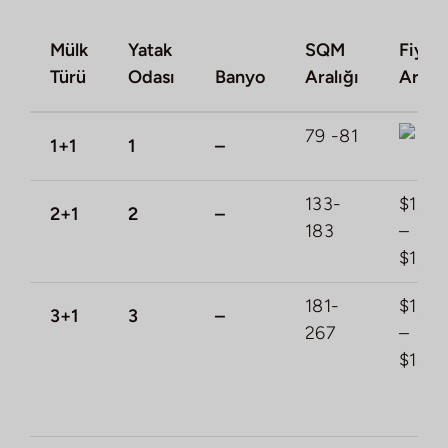
Mülk
Yatak
SQM
Fiyat
Türü
Odası
Banyo
Aralığı
Aralığ
79 -81
1+1
1
–
133-
$1,12
2+1
2
–
183
–
$1,15
181-
$1,41
3+1
3
–
267
–
$1,50