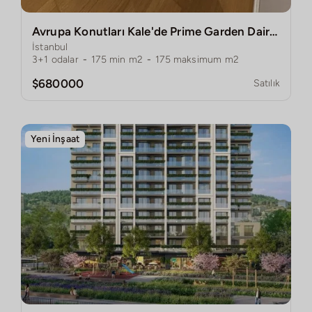
Avrupa Konutları Kale'de Prime Garden Daire - Ferah 3+1 Teraslı!
İstanbul
3+1
odalar
-
175
min m2
-
175
maksimum m2
$680000
Satılık
Yeni İnşaat