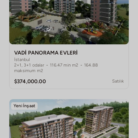
VADİ PANORAMA EVLERİ
İstanbul
2+1, 3+1
odalar
-
116.47
min m2
-
164.88
maksimum m2
$374,000.00
Satılık
Yeni İnşaat