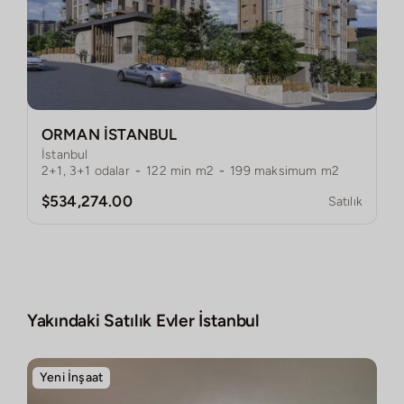
ORMAN İSTANBUL
İstanbul
2+1, 3+1
odalar
-
122
min m2
-
199
maksimum m2
$534,274.00
Satılık
Yakındaki Satılık Evler
İstanbul
Yeni İnşaat