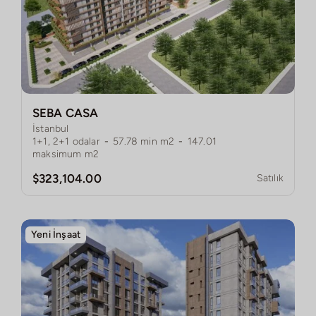
SEBA CASA
İstanbul
1+1, 2+1
odalar
-
57.78
min m2
-
147.01
maksimum m2
$323,104.00
Satılık
Yeni İnşaat