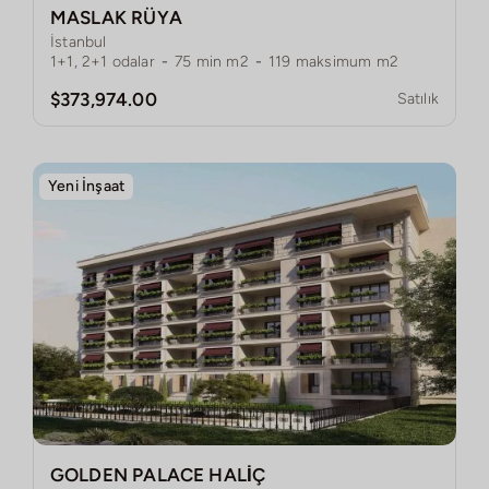
MASLAK RÜYA
İstanbul
1+1, 2+1
odalar
-
75
min m2
-
119
maksimum m2
$373,974.00
Satılık
Yeni İnşaat
GOLDEN PALACE HALİÇ