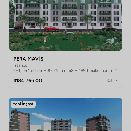
PERA MAVİSİ
İstanbul
2+1, 4+1
odalar
-
87.25
min m2
-
199.1
maksimum m2
$184,766.00
Satılık
Yeni İnşaat