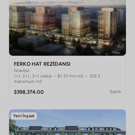
FERKO HAT REZİDANSI
İstanbul
1+1, 2+1, 3+1
odalar
-
81.37
min m2
-
329.3
maksimum m2
$398,374.00
Satılık
Yeni İnşaat