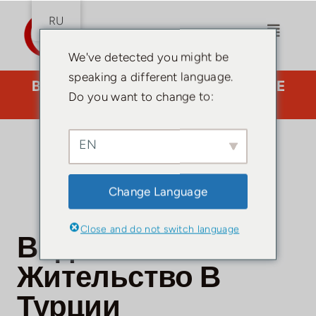
Ежемесячно
RU
Перекл
навига
We've detected you might be
speaking a different language.
ВАМ НУЖЕН АДВОКАТ? НАЖМИТЕ
Do you want to change to:
ЗДЕСЬ.
Дом
EN
Турецкое
Change Language
гражданство
Вид на
Close and do not switch language
Вид На
жительство
Жительство В
Путеводитель
по Турции
Турции