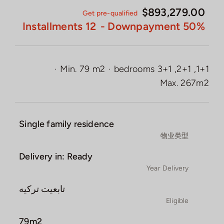
$893,279.00
Get pre-qualified
12 Installments
50% Downpayment -
·
Min. 79 m2
·
1+1, 2+1, 3+1 bedrooms
Max. 267m2
Single family residence
物业类型
Delivery in: Ready
Year Delivery
تابعیت ترکیه
Eligible
79m2