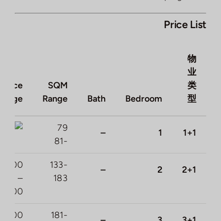
Price List
物
业
Price
SQM
类
Range
Range
Bath
Bedroom
型
79
–
1
1+1
-81
25,000
133-
–
2
2+1
–
183
50,000
10,000
181-
–
3
3+1