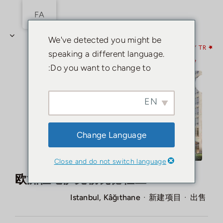
رش
FA
ناوبری
ه
را
حتوا
We've detected you might be
购买
تغییر
speaking a different language.
دهید
Do you want to change to:
租赁
出售
EN
经纪人
Change Language
页面
Close and do not switch language
欧洲住宅萨克勒瓦德社区
·
·
Istanbul, Kâğıthane
新建项目
出售