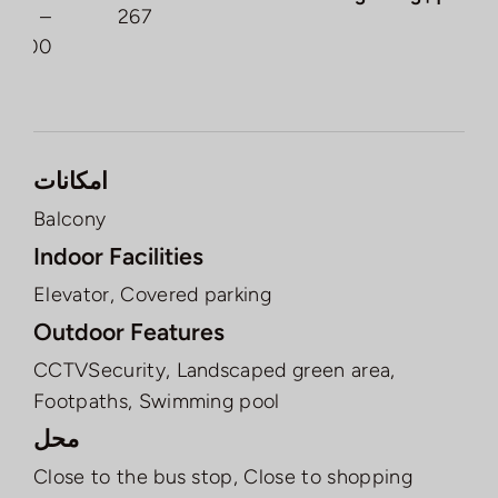
–
267
0,000
امکانات
Balcony
Indoor Facilities
Elevator, Covered parking
Outdoor Features
CCTVSecurity, Landscaped green area,
Footpaths, Swimming pool
محل
Close to the bus stop, Close to shopping