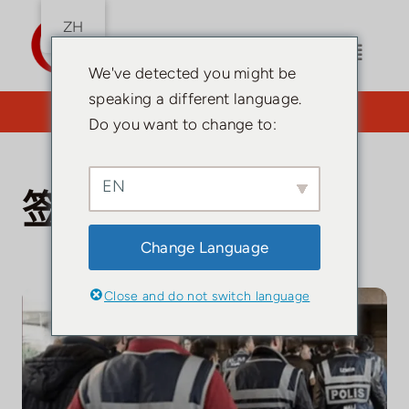
跳
ZH
到
内
切
We've detected you might be
容
换
speaking a different language.
您需要律师吗？点击此处。
导
Do you want to change to:
家
航
EN
土耳其国籍
签证
Change Language
居留许可证
Close and do not switch language
土耳其指南
投资