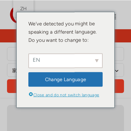
跳
ZH
到
内
切
We've detected you might be
容
换
speaking a different language.
您需要律师吗？点击此处。
导
Do you want to change to:
家
航
EN
土耳其国籍
Change Language
居留许可证
搜索
Close and do not switch language
土耳其指南
投资