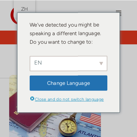
跳
ZH
到
切
内
We've detected you might be
换
容
speaking a different language.
导
您需要律师吗？点击此处。
Do you want to change to:
航
家
EN
土耳
其国
Change Language
籍
居留
Close and do not switch language
许可
证
土耳
其指
南