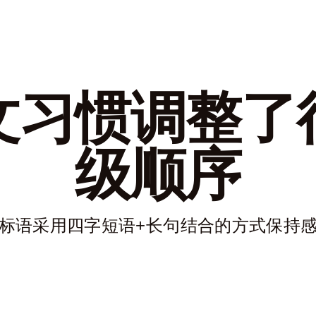
文习惯调整了
级顺序
标语采用四字短语+长句结合的方式保持