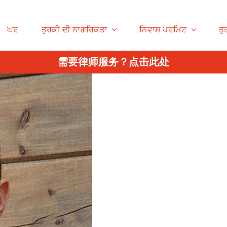
ਘਰ
ਤੁਰਕੀ ਦੀ ਨਾਗਰਿਕਤਾ
ਨਿਵਾਸ ਪਰਮਿਟ
ਤ
需要律师服务？点击此处