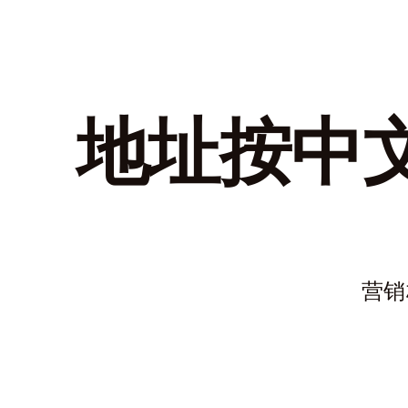
地址按中
营销