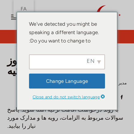
رش
FA
ه
ناوبری
حتوا
We've detected you might be
را
speaking a different language.
تغییر
需要律师？点击此处。
Do you want to change to:
دهید
صفحه اصلی
سوالات متداول برای مجوز
EN
تابعیت ترکیه
اقامت ترکیه
Change Language
اجازه اقامت
26最小值
مدیر
·
06/12/2022
·
راهنما
,
اجازه اقامت
·
Close and do not switch language
راهنمای ترکیه
با روند درخواست اقامت ترکیه آشنا شوید. پاسخ
سوالات مربوط به الزامات، رویه ها و مدارک مورد
سرمایه گذاری
نیاز را بیابید.