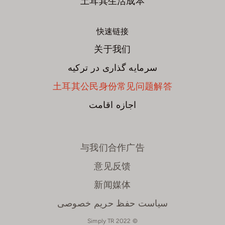
土耳其生活成本
快速链接
关于我们
سرمایه گذاری در ترکیه
土耳其公民身份常见问题解答
اجازه اقامت
与我们合作广告
意见反馈
新闻媒体
سیاست حفظ حریم خصوصی
© 2022 Simply TR