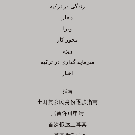
زندگی در ترکیه
مجاز
ویزا
مجوز کار
ویژه
سرمایه گذاری در ترکیه
اخبار
指南
土耳其公民身份逐步指南
居留许可申请
首次抵达土耳其