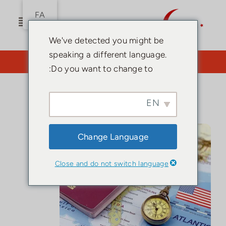
رش
FA
ه
ناوبری
حتوا
را
We've detected you might be
تغییر
speaking a different language.
需要律师？点击此处。
دهید
Do you want to change to:
صفحه
EN
اصلی
تابعیت
Change Language
ترکیه
اجازه
Close and do not switch language
اقامت
راهنمای
ترکیه